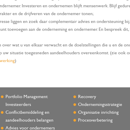
ernemer. Investeren en ondernemen blijft mensenwerk. Blijf geduren
karakter en de drijfveren van de ondernemer tonen;
esse liggen en zoek daar complementair advies en ondersteuning bij
kunt toevoegen aan de onderneming en ondernemer. En bespreek dit,
n over wat u van elkaar verwacht en de doelstellingen die u en de o
op uw situatie toegesneden aandeelhouders overeenkomst. (zie ook ons
nwerking
)
Portfolio Management
Recovery
Investeerders
Ondernemingsstrategie
Conflictbemiddeling en
Organisatie inrichting
aandeelhouders belangen
Procesverbetering
Advies voor ondernemers