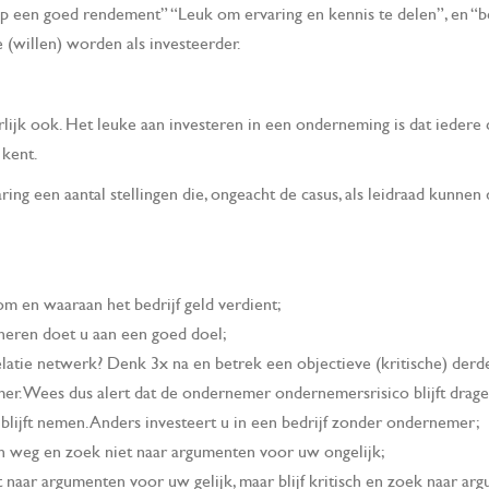
p een goed rendement” “Leuk om ervaring en kennis te delen”, en “bet
 (willen) worden als investeerder.
urlijk ook. Het leuke aan investeren in een onderneming is dat iedere
 kent.
ng een aantal stellingen die, ongeacht de casus, als leidraad kunne
rom en waaraan het bedrijf geld verdient;
neren doet u aan een goed doel;
relatie netwerk? Denk 3x na en betrek een objectieve (kritische) derd
er. Wees dus alert dat de ondernemer ondernemersrisico blijft drag
ijft nemen. Anders investeert u in een bedrijf zonder ondernemer;
n weg en zoek niet naar argumenten voor uw ongelijk;
 naar argumenten voor uw gelijk, maar blijf kritisch en zoek naar ar