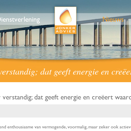
ienstverlening
Nieuws
verstandig; dat geeft energie en creë
r verstandig; dat geeft energie en creëert waar
end enthousiasme van vermogende, voormalig, maar zeker ook actiev