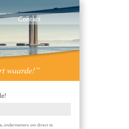
Contact
ert waarde!”
de!
e, ondernemers om direct te