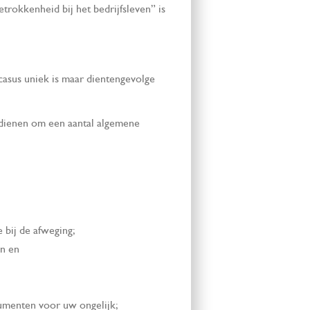
rokkenheid bij het bedrijfsleven” is
 casus uniek is maar dientengevolge
n dienen om een aantal algemene
e bij de afweging;
en en
gumenten voor uw ongelijk;